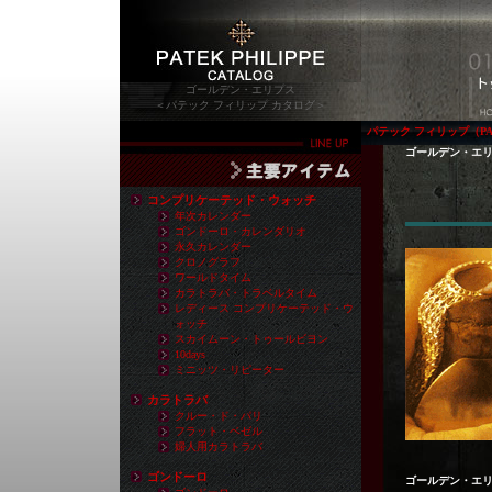
ゴールデン・エリプス
＜パテック フィリップ カタログ＞
パテック フィリップ（PAT
ゴールデン・エ
コンプリケーテッド・ウォッチ
年次カレンダー
ゴンドーロ・カレンダリオ
永久カレンダー
クロノグラフ
ワールドタイム
カラトラバ・トラベルタイム
レディース コンプリケーテッド・ウ
ォッチ
スカイムーン・トゥールビヨン
10days
ミニッツ・リピーター
カラトラバ
クルー・ド・パリ
フラット・ベゼル
婦人用カラトラバ
ゴンドーロ
ゴールデン・エ