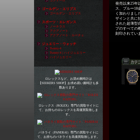
ゴンドーロ
発売以来25
ス、ブルー1
ゴールデン・エリプス
く加わりました
ゴールデン・エリプス
ザインと共に
スポーツ・エレガンス
された超薄型自
ノーチラス
プのすべての
アクアノート
刻印されてい
アクアノート・ルーチェ
ジュエリー・ウォッチ
Twenty-4
Twenty-4 | ハイジュエリー
ハイジュエリー
ロレックスなど、お奨め腕時計は
【SEEKERS SHOP】お求め易い腕時計も多
数あります。
ロレックス（ROLEX）専門の買取サイトに
て、お持ちのロレックスを高価買取致しま
す。
パネライ（PANERAI）専門の買取サイトに
て、お持ちのパネライを高価買取致します。