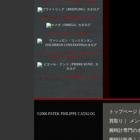
タグ・ホイヤー（TAG Heuer）カタログ
ブライトリング（BREITLING）カタログ
オメガ（OMEGA）カタログ
ヴァシュロン・コンスタンタン(VACHERON
CONSTANTIN)カタログ
ピエール・クンツ（PIERRE KUNZ）カタロ
グ
トップページ
©2006 PATEK PHILIPPE CATALOG
買取り
｜
メ
腕時計専門の
腕時計販売
｜