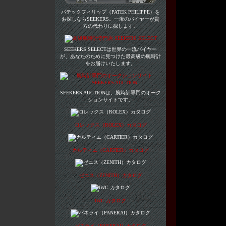
パテックフィリップ（PATEK PHILIPPE）を
お探しならSEEKERS。一流のバイヤーが貴
方の代わりに探します。
SEEKERS SELECTは世界の一流バイヤー
が、あなたのために見つけた最高級の腕時計
をお届けいたします。
SEEKERS AUCTIONは、腕時計専門のオーク
ションサイトです。
ロレックス（ROLEX）カタログ
カルティエ（CARTIER）カタログ
ゼニス（ZENITH）カタログ
IWC カタログ
パネライ（PANERAI）カタログ